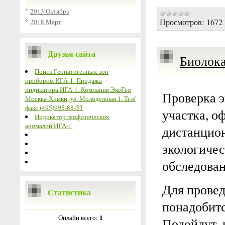
2013 Октябрь
Просмотров:
1672
2018 Март
Друзья сайта
Биолока
Поиск Геопатогенных зон
прибором ИГА-1. Продажа
индикатора ИГА-1. Компания ЭкоГео
Проверка э
Москва-Химки, ул. Молодежная 1. Тел/
факс (495)995-88-53
участка, о
Индикатор геофизических
аномалий ИГА-1
дистанцио
экологичес
обследован
Для провед
Статистика
понадобит
1
Онлайн всего:
Подойдут, 