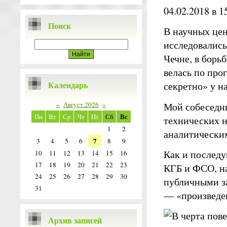
04.02.2018 в 
Поиск
В научных цен
исследовались
Чечне, в борь
велась по про
Календарь
секретно» у на
Мой собеседн
«
Август 2026
»
Вс
Пн
Вт
Ср
Чт
Пт
Сб
технических н
1
2
аналитическим
7
3
4
5
6
8
9
Как и последу
10
11
12
13
14
15
16
17
18
19
20
21
22
23
КГБ и ФСО, на
24
25
26
27
28
29
30
публичными за
31
— «произведе
Архив записей