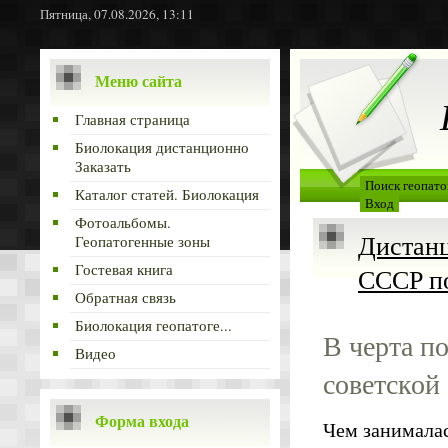
Пятница, 07.08.2026, 13:11
Меню сайта
Главная страница
Биолокация дистанционно
Заказать
Поиск геопато
Каталог статей. Биолокация
Вход
Фотоальбомы.
Дистанц
Геопатогенные зоны
Гостевая книга
СССР по
Обратная связь
Биолокация геопатоге...
В черта п
Видео
советской
Форма входа
Чем занималас